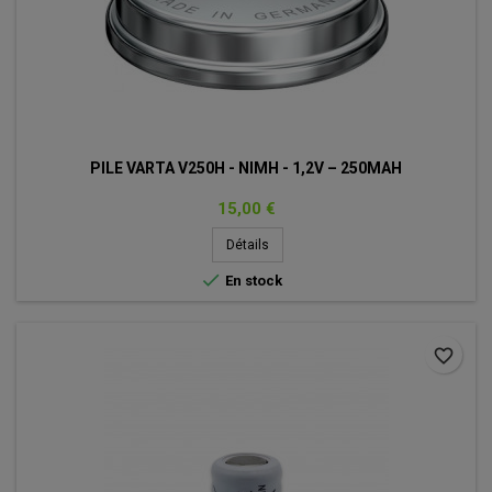
PILE VARTA V250H - NIMH - 1,2V – 250MAH
Prix
15,00 €
Détails

En stock
favorite_border