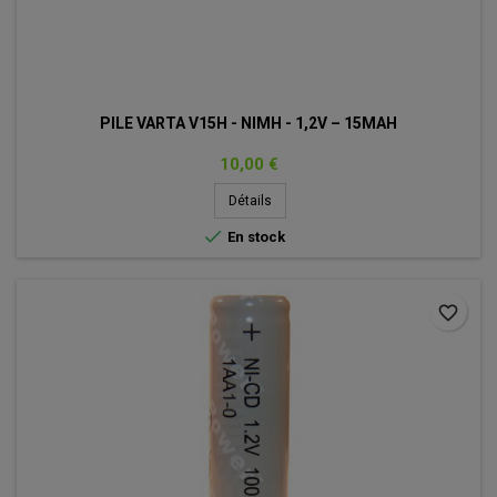
PILE VARTA V15H - NIMH - 1,2V – 15MAH
Prix
10,00 €
Détails

En stock
favorite_border