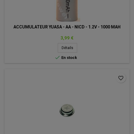
ACCUMULATEUR YUASA - AA - NICD - 1.2V - 1000 MAH
Prix
3,99 €
Détails

En stock
favorite_border