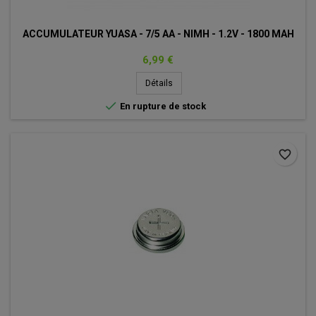
ACCUMULATEUR YUASA - 7/5 AA - NIMH - 1.2V - 1800 MAH
Prix
6,99 €
Détails

En rupture de stock
favorite_border