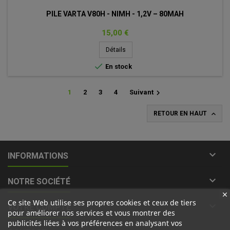
PILE VARTA V80H - NIMH - 1,2V – 80MAH
Prix
15,00 €
Détails

En stock

1
2
3
4
Suivant

RETOUR EN HAUT

INFORMATIONS

NOTRE SOCIÉTÉ
Ce site Web utilise ses propres cookies et ceux de tiers

VOTRE COMPTE
pour améliorer nos services et vous montrer des
publicités liées à vos préférences en analysant vos