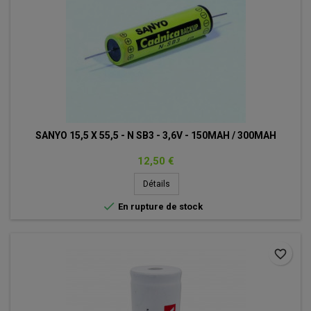
SANYO 15,5 X 55,5 - N SB3 - 3,6V - 150MAH / 300MAH
Prix
12,50 €
Détails

En rupture de stock
favorite_border