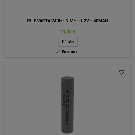
PILE VARTA V40H - NIMH - 1,2V – 40MAH
Prix
13,00 €
Détails

En stock
favorite_border