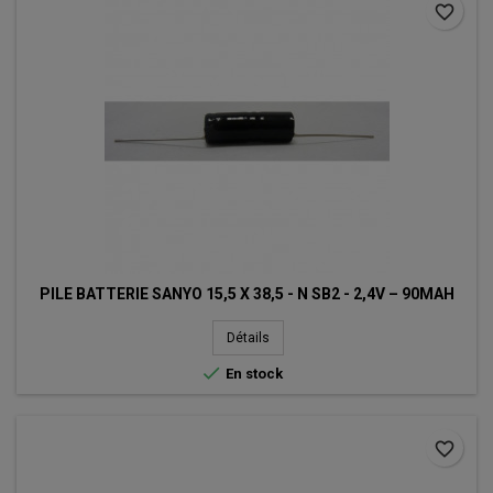
favorite_border
PILE BATTERIE SANYO 15,5 X 38,5 - N SB2 - 2,4V – 90MAH
Détails

En stock
favorite_border