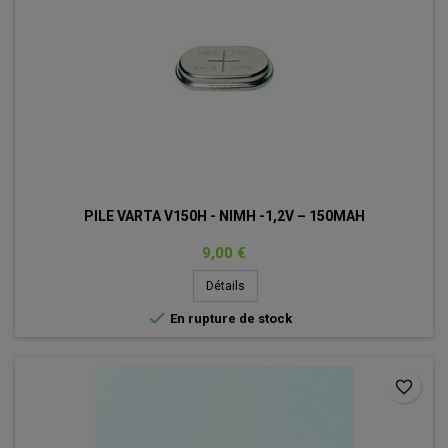
PILE VARTA V150H - NIMH -1,2V – 150MAH
Prix
9,00 €
Détails

En rupture de stock
favorite_border