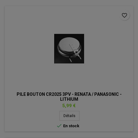
favorite_border
PILE BOUTON CR2025 3PV - RENATA / PANASONIC -
LITHIUM
Prix
5,99 €
Détails

En stock