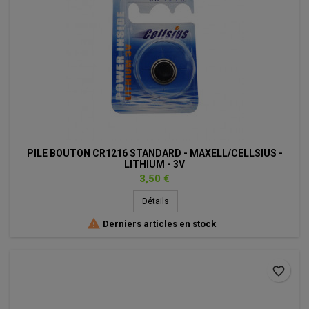
PILE BOUTON CR1216 STANDARD - MAXELL/CELLSIUS -
LITHIUM - 3V
Prix
3,50 €
Détails

Derniers articles en stock
favorite_border