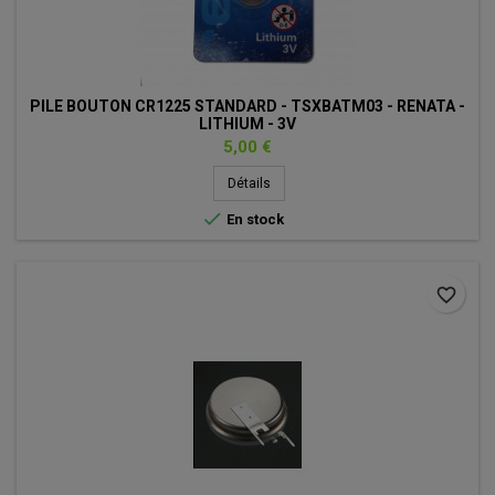
PILE BOUTON CR1225 STANDARD - TSXBATM03 - RENATA -
LITHIUM - 3V
Prix
5,00 €
Détails

En stock
favorite_border