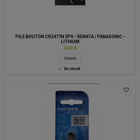
PILE BOUTON CR2477N 3PV - RENATA / PANASONIC -
LITHIUM
Prix
7,00 €
Détails

En stock
favorite_border