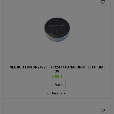
favorite_border
PILE BOUTON CR2477T - CR2477 PANASONIC - LITHIUM -
3V
Prix
9,90 €
Détails

En stock
favorite_border