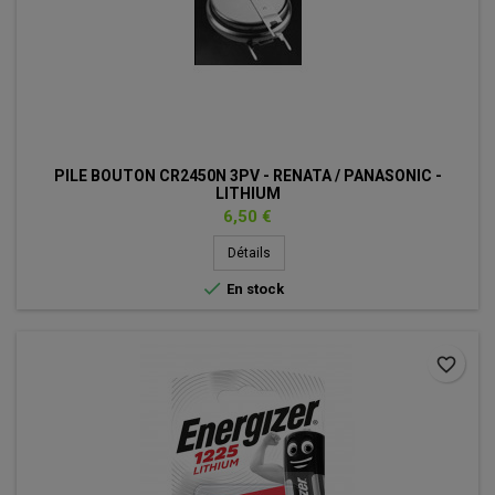
PILE BOUTON CR2450N 3PV - RENATA / PANASONIC -
LITHIUM
Prix
6,50 €
Détails

En stock
favorite_border