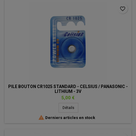
favorite_border
PILE BOUTON CR1025 STANDARD - CELSIUS / PANASONIC -
LITHIUM - 3V
Prix
5,00 €
Détails

Derniers articles en stock