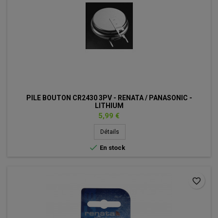
PILE BOUTON CR2430 3PV - RENATA / PANASONIC -
LITHIUM
Prix
5,99 €
Détails

En stock
favorite_border