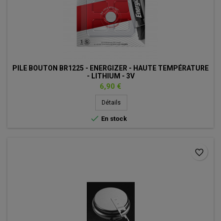
PILE BOUTON BR1225 - ENERGIZER - HAUTE TEMPÉRATURE
- LITHIUM - 3V
Prix
6,90 €
Détails

En stock
favorite_border