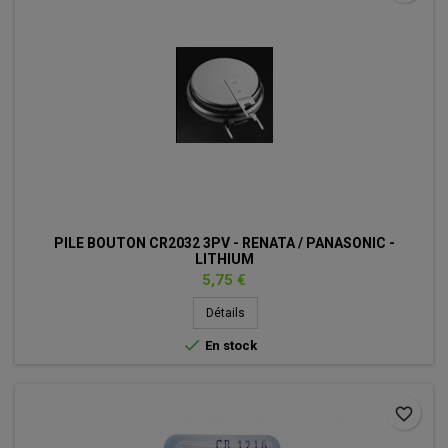
PILE BOUTON CR2032 3PV - RENATA / PANASONIC -
LITHIUM
Prix
5,75 €
Détails

En stock
favorite_border