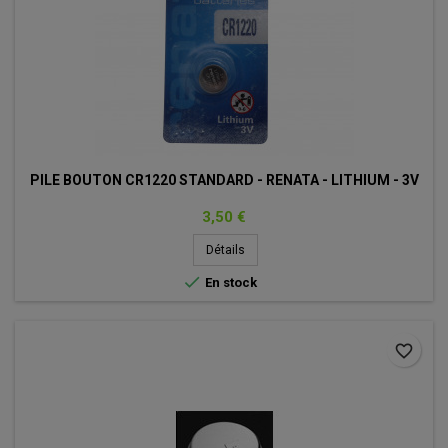
PILE BOUTON CR1220 STANDARD - RENATA - LITHIUM - 3V
Prix
3,50 €
Détails

En stock
favorite_border