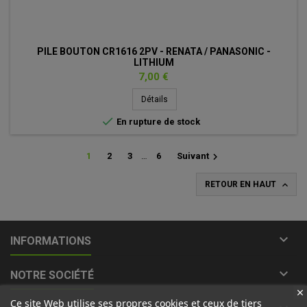
PILE BOUTON CR1616 2PV - RENATA / PANASONIC -
LITHIUM
Prix
7,00 €
Détails

En rupture de stock

1
2
3
…
6
Suivant

RETOUR EN HAUT

INFORMATIONS

NOTRE SOCIÉTÉ
Ce site Web utilise ses propres cookies et ceux de tiers