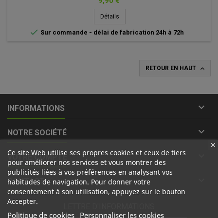
Prix
9,90 €
Détails

Sur commande - délai de fabrication 24h à 72h

RETOUR EN HAUT

INFORMATIONS

NOTRE SOCIÉTÉ
Ce site Web utilise ses propres cookies et ceux de tiers

VOTRE COMPTE
pour améliorer nos services et vous montrer des
publicités liées à vos préférences en analysant vos

CONTACT
habitudes de navigation. Pour donner votre
consentement à son utilisation, appuyez sur le bouton
Accepter.
LETTRE D'INFORMATIONS
Politique de cookies
Personnaliser les cookies