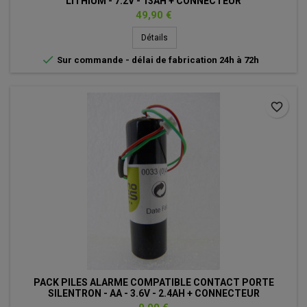
LITHIUM - 7.2V - 13AH + CONNECTEUR
Prix
49,90 €
Détails

Sur commande - délai de fabrication 24h à 72h
favorite_border
PACK PILES ALARME COMPATIBLE CONTACT PORTE
SILENTRON - AA - 3.6V - 2.4AH + CONNECTEUR