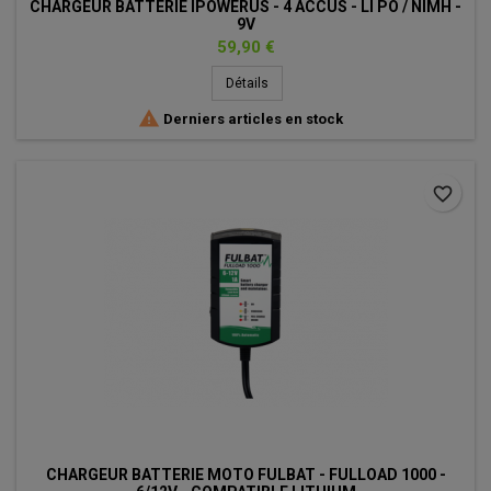
CHARGEUR BATTERIE IPOWERUS - 4 ACCUS - LI PO / NIMH -
9V
Prix
59,90 €
Détails

Derniers articles en stock
favorite_border
CHARGEUR BATTERIE MOTO FULBAT - FULLOAD 1000 -