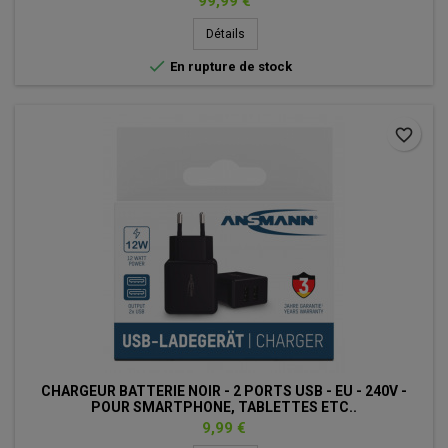
Prix
99,99 €
Détails

En rupture de stock
favorite_border
CHARGEUR BATTERIE NOIR - 2 PORTS USB - EU - 240V -
POUR SMARTPHONE, TABLETTES ETC..
Prix
9,99 €