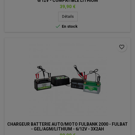
6/12V - COMPATIBLE LITHIUM
Prix
39,90 €
Détails

En stock
favorite_border
CHARGEUR BATTERIE AUTO/MOTO FULBANK 2000 - FULBAT
- GEL/AGM/LITHIUM - 6/12V - 3X2AH