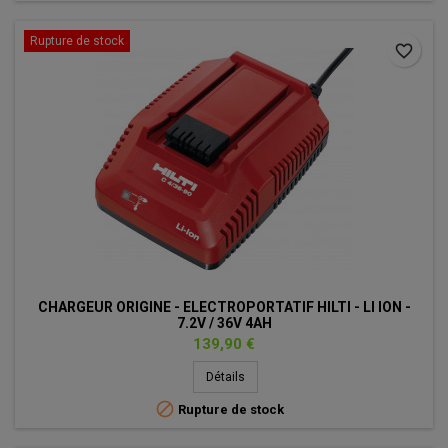
Rupture de stock
favorite_border
CHARGEUR ORIGINE - ELECTROPORTATIF HILTI - LI ION -
7.2V / 36V 4AH
Prix
139,90 €
Détails

Rupture de stock