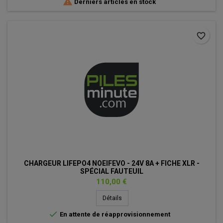

Derniers articles en stock
favorite_border
CHARGEUR LIFEPO4 NOEIFEVO - 24V 8A + FICHE XLR -
SPÉCIAL FAUTEUIL
Prix
110,00 €
Détails

En attente de réapprovisionnement