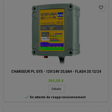
favorite_border
CHARGEUR PL GYS - 12V/24V 20,0AH - FLASH 20.12/24
Prix
365,00 €
Détails

En attente de réapprovisionnement