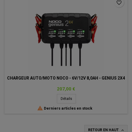
favorite_border
CHARGEUR AUTO/MOTO NOCO - 6V/12V 8,0AH - GENIUS 2X4
Prix
207,00 €
Détails

Derniers articles en stock

RETOUR EN HAUT