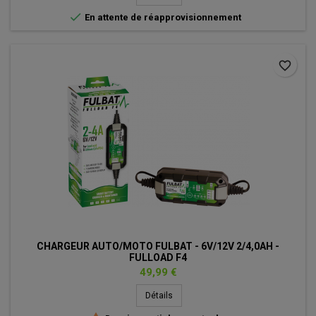

En attente de réapprovisionnement
favorite_border
CHARGEUR AUTO/MOTO FULBAT - 6V/12V 2/4,0AH -
FULLOAD F4
Prix
49,99 €
Détails