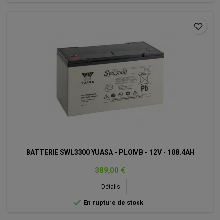
favorite_border
BATTERIE SWL3300 YUASA - PLOMB - 12V - 108.4AH
Prix
389,00 €
Détails

En rupture de stock