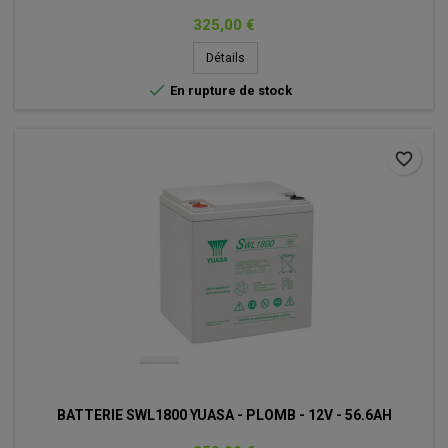
Prix
325,00 €
Détails

En rupture de stock
favorite_border
BATTERIE SWL1800 YUASA - PLOMB - 12V - 56.6AH