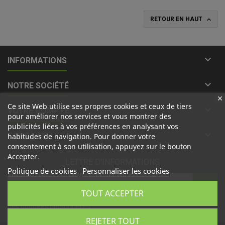

RETOUR EN HAUT

INFORMATIONS

NOTRE SOCIÉTÉ
Ce site Web utilise ses propres cookies et ceux de tiers

VOTRE COMPTE
pour améliorer nos services et vous montrer des
publicités liées à vos préférences en analysant vos

CONTACT
habitudes de navigation. Pour donner votre
consentement à son utilisation, appuyez sur le bouton
Accepter.
LETTRE D'INFORMATIONS
Politique de cookies
Personnaliser les cookies
TOUT ACCEPTER
J'accepte les
conditions générales
et la
politique de traitement
des données personnelles
REJETER TOUT