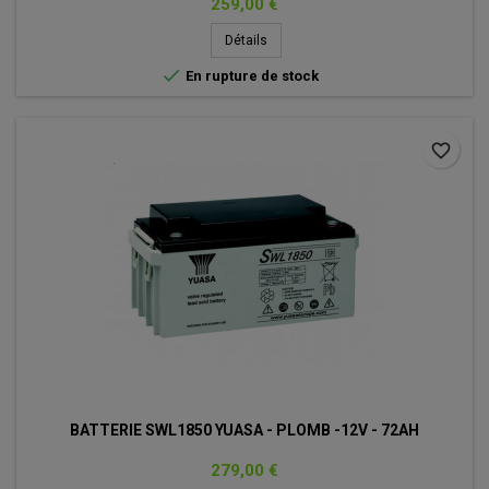
Prix
259,00 €
Détails

En rupture de stock
favorite_border
BATTERIE SWL1850 YUASA - PLOMB -12V - 72AH
Prix
279,00 €