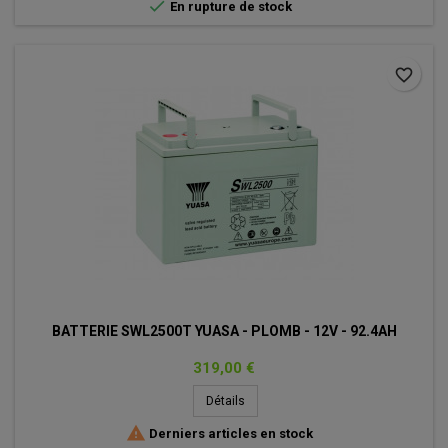

En rupture de stock
favorite_border
BATTERIE SWL2500T YUASA - PLOMB - 12V - 92.4AH
Prix
319,00 €
Détails

Derniers articles en stock