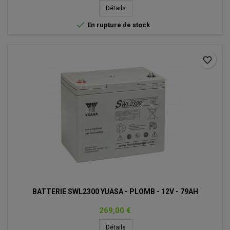
Détails

En rupture de stock
favorite_border
BATTERIE SWL2300 YUASA - PLOMB - 12V - 79AH
Prix
269,00 €
Détails