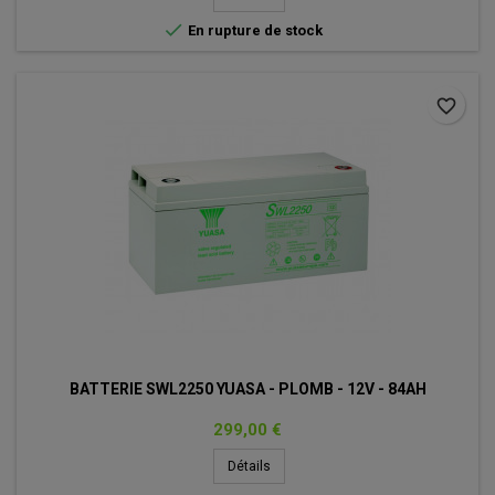

En rupture de stock
favorite_border
BATTERIE SWL2250 YUASA - PLOMB - 12V - 84AH
Prix
299,00 €
Détails