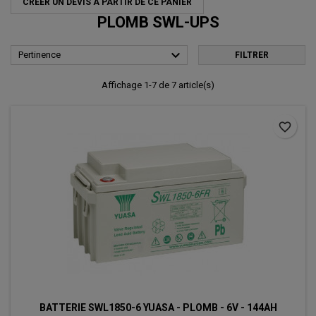
CRÉER UN DEVIS À PARTIR DE CE PANIER
PLOMB SWL-UPS

Pertinence
FILTRER
Affichage 1-7 de 7 article(s)
favorite_border
BATTERIE SWL1850-6 YUASA - PLOMB - 6V - 144AH