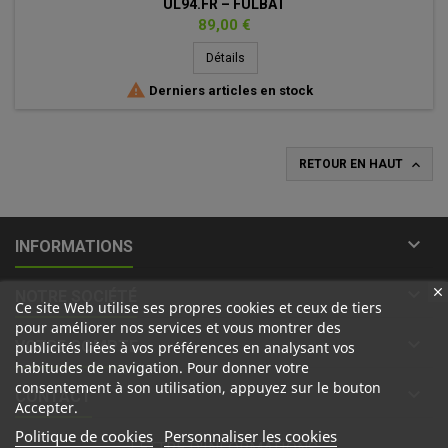
UL94.FR – FULBAT
Prix
89,00 €
Détails

Derniers articles en stock

RETOUR EN HAUT

INFORMATIONS

NOTRE SOCIÉTÉ
Ce site Web utilise ses propres cookies et ceux de tiers
pour améliorer nos services et vous montrer des

VOTRE COMPTE
publicités liées à vos préférences en analysant vos
habitudes de navigation. Pour donner votre
consentement à son utilisation, appuyez sur le bouton

CONTACT
Accepter.
Politique de cookies
Personnaliser les cookies