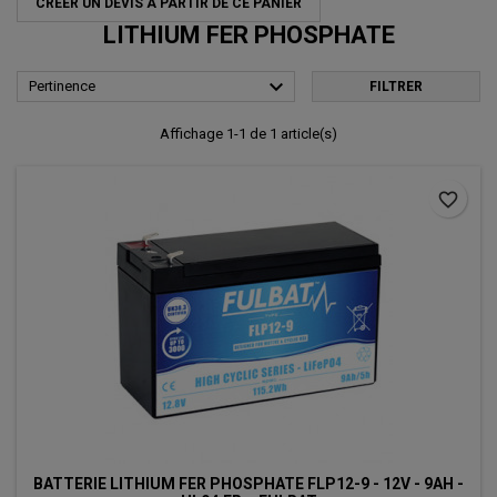
CRÉER UN DEVIS À PARTIR DE CE PANIER
LITHIUM FER PHOSPHATE

Pertinence
FILTRER
Affichage 1-1 de 1 article(s)
favorite_border
BATTERIE LITHIUM FER PHOSPHATE FLP12-9 - 12V - 9AH -