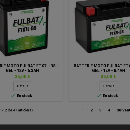
RIE MOTO FULBAT FTX7L-BS -
BATTERIE MOTO FULBAT FTX
GEL - 12V - 6.3AH
GEL - 12V - 8.4AH
Prix
Prix
35,00 €
35,00 €
Détails
Détails


En stock
En stock
1-12 de 47 article(s)
1
2
3
4
Suivan