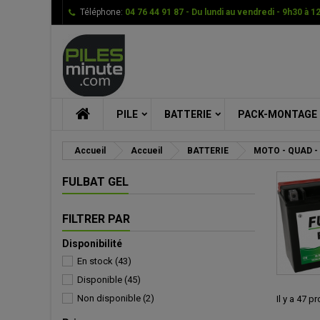
Téléphone:
04 76 44 91 87 - Du lundi au vendredi - 9h30 à 1
Me
((
Cr
C
add_circle_outline
((
Vou
Nom
PILE
BATTERIE
PACK-MONTAGE
Accueil
Accueil
BATTERIE
MOTO - QUAD -
FULBAT GEL
FILTRER PAR
Disponibilité
En stock
(43)
Disponible
(45)
Non disponible
(2)
Il y a 47 p