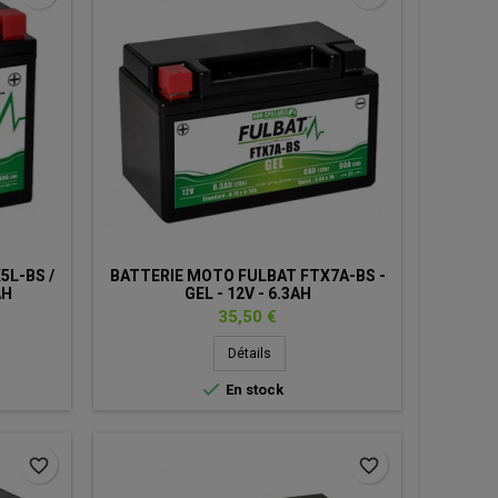
5L-BS /
BATTERIE MOTO FULBAT FTX7A-BS -
AH
GEL - 12V - 6.3AH
Prix
35,50 €
Détails

En stock
favorite_border
favorite_border