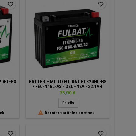
favorite_border
favorite_border
20HL-BS
BATTERIE MOTO FULBAT FTX24HL-BS
/ F50-N18L-A3 - GEL - 12V - 22.1AH
Prix
75,00 €
Détails

ock
Derniers articles en stock
favorite_border
favorite_border