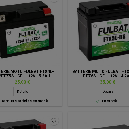
ERIE MOTO FULBAT FTX4L-
BATTERIE MOTO FULBAT FTX
/FTZ5S - GEL - 12V - 5.3AH
FTZ6S - GEL - 12V - 4.2
Prix
Prix
25,00 €
35,00 €
Détails
Détails

Derniers articles en stock
En stock
favorite_border