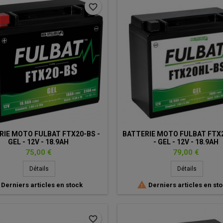
favorite_border
RIE MOTO FULBAT FTX20-BS -
BATTERIE MOTO FULBAT FTX
GEL - 12V - 18.9AH
- GEL - 12V - 18.9AH
Prix
Prix
75,00 €
79,00 €
Détails
Détails

Derniers articles en stock
Derniers articles en st
favorite_border