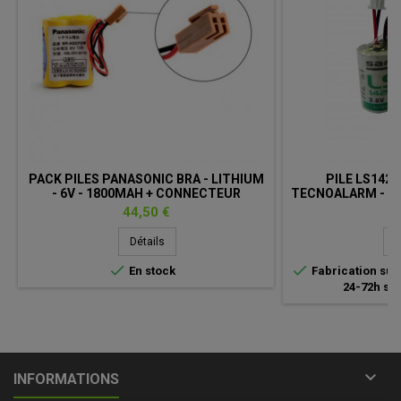
PACK PILES PANASONIC BRA - LITHIUM
PILE LS1425
- 6V - 1800MAH + CONNECTEUR
TECNOALARM - 1/2
1200MAH 
Prix
Pr
44,50 €
19
Détails
D


En stock
Fabrication sur
24-72h su

INFORMATIONS