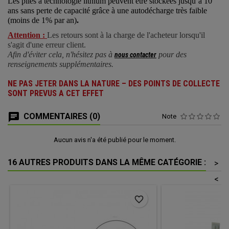
Les piles à technologie lithium peuvent être stockées jusqu’à 10
ans sans perte de capacité grâce à une autodécharge très faible
(moins de 1% par an)
.
Attention :
Les retours sont à la charge de l'acheteur lorsqu'il
s'agit d'une erreur client.
Afin d'éviter cela, n'hésitez pas à
pour des
nous contacter
renseignements supplémentaires.
NE PAS JETER DANS LA NATURE – DES POINTS DE COLLECTE
SONT PREVUS A CET EFFET
COMMENTAIRES (0)
Note
Aucun avis n'a été publié pour le moment.
16 AUTRES PRODUITS DANS LA MÊME CATÉGORIE :
>
<
favorite_border