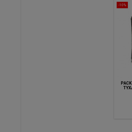
-10%
PACK
TYXA