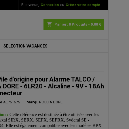
Bienvenue,
Connexion
ou
Créez votre compte
×
×
×
shopping_cart
Panier:
0
Produits - 0,00 €
SELECTION VACANCES
n
s
Pile d'origine pour Alarme TALCO /
 DORE - 6LR20 - Alcaline - 9V - 18Ah
necteur
ce
ALP61675
Marque
DELTA DORE
ion :
Cette référence est destinée à être utilisée avec les
Tyxal SIRX, SERX, SEFX, SEFRX, Syderal SE -
. Elle est également compatible avec les modèles BPX