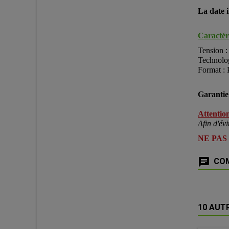
La date i
Caractéri
Tension 
Technolog
Format : 
Garantie 
Attention
Afin d'évi
NE PAS
COM
10 AUT