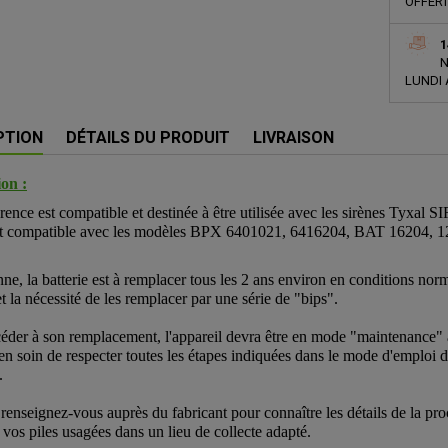
OFFERT
1
N
LUNDI 
PTION
DÉTAILS DU PRODUIT
LIVRAISON
on :
érence est compatible et destinée à être utilisée avec les sirènes Ty
t compatible avec les modèles BPX 6401021, 6416204, BAT 16204, 
e, la batterie est à remplacer tous les 2 ans environ en conditions norma
et la nécessité de les remplacer par une série de "bips".
éder à son remplacement, l'appareil devra être en mode "maintenance" a
en soin de respecter toutes les étapes indiquées dans le mode d'emploi
.
 renseignez-vous auprès du fabricant pour connaître les détails de la p
 vos piles usagées dans un lieu de collecte adapté.