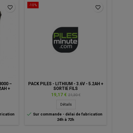
-10%
-10%
favorite_border
favorite_border
8000 –
PACK PILES - LITHIUM - 3.6V - 5.2AH +
PACK 
2AH +
SORTIE FILS
TYXAL
Prix
Prix
19,17 €
21,30 €
de
Détails
base


rication
Sur commande - délai de fabrication
D
24h à 72h