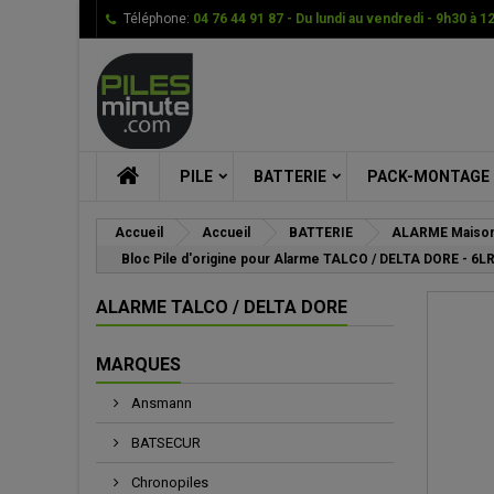
Téléphone:
04 76 44 91 87 - Du lundi au vendredi - 9h30 à 1
Me
Cr
C
add_circle_outline
Vou
Nom
PILE
BATTERIE
PACK-MONTAGE
Accueil
Accueil
BATTERIE
ALARME Maison
Bloc Pile d'origine pour Alarme TALCO / DELTA DORE - 6LR
ALARME TALCO / DELTA DORE
MARQUES
Ansmann
BATSECUR
Chronopiles