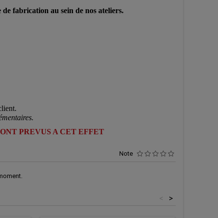
de fabrication au sein de nos ateliers.
lient.
émentaires.
SONT PREVUS A CET EFFET
Note
 moment.
<
>