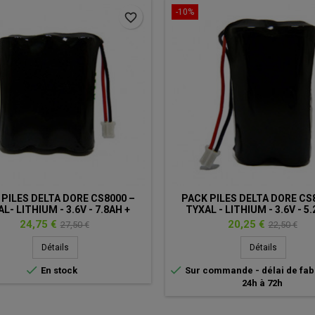
-10%
favorite_border
 PILES DELTA DORE CS8000 –
PACK PILES DELTA DORE CS
L- LITHIUM - 3.6V - 7.8AH +
TYXAL - LITHIUM - 3.6V - 5.
CONNECTEUR
CONNECTEUR
Prix
Prix
Prix
Prix
24,75 €
20,25 €
27,50 €
22,50 €
de
de
Détails
Détails
base
base


En stock
Sur commande - délai de fab
24h à 72h