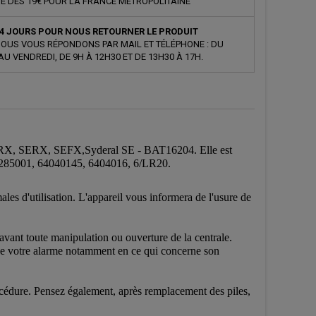
E DÈS 19€ POUR LA FRANCE MÉTROPOLITAINE
4 JOURS POUR NOUS RETOURNER LE PRODUIT
OUS VOUS RÉPONDONS PAR MAIL ET TÉLÉPHONE : DU
AU VENDREDI, DE 9H À 12H30 ET DE 13H30 À 17H.
xal SIRX, SERX, SEFX,Syderal SE - BAT16204. Elle est
1285001, 64040145, 6404016, 6/LR20.
les d'utilisation. L'appareil vous informera de l'usure de
vant toute manipulation ou ouverture de la centrale.
 de votre alarme notamment en ce qui concerne son
rocédure. Pensez également, après remplacement des piles,