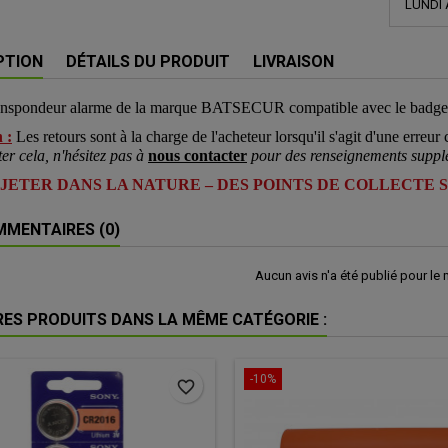
LUNDI 
PTION
DÉTAILS DU PRODUIT
LIVRAISON
anspondeur alarme de la marque BATSECUR compatible avec le bad
 :
Les retours sont à la charge de l'acheteur lorsqu'il s'agit d'une erreur c
ter cela, n'hésitez pas à
nous contacter
pour des renseignements suppl
 JETER DANS LA NATURE – DES POINTS DE COLLECTE 
MENTAIRES (0)
Aucun avis n'a été publié pour le
RES PRODUITS DANS LA MÊME CATÉGORIE :
-10%
favorite_border