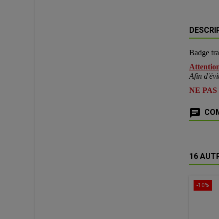
DESCRI
Badge tr
Attention
Afin d'évi
NE PAS
COM
16 AUT
-10%