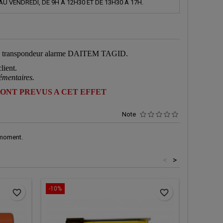
AU VENDREDI, DE 9H À 12H30 ET DE 13H30 À 17H.
ge transpondeur alarme DAITEM TAGID.
lient.
émentaires.
SONT PREVUS A CET EFFET
Note
 moment.
<
>
-10%
-10%
favorite_border
favorite_border