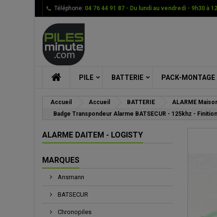
Téléphone:
04 76 44 91 87 - Du lundi au vendredi - 9h30 à 1
Me
Cr
C
add_circle_outline
Vou
Nom
PILE
BATTERIE
PACK-MONTAGE
Accueil
Accueil
BATTERIE
ALARME Maison
Badge Transpondeur Alarme BATSECUR - 125khz - Finition
ALARME DAITEM - LOGISTY
MARQUES
Ansmann
BATSECUR
Chronopiles