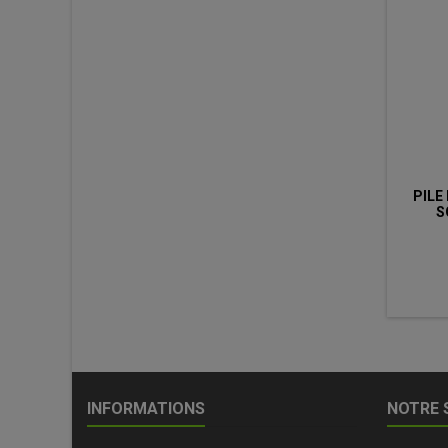
PILE
S
COM
INFORMATIONS
NOTRE 