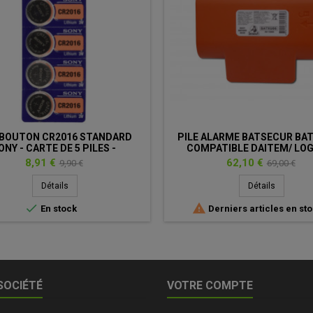
 BOUTON CR2016 STANDARD
PILE ALARME BATSECUR BAT
ONY - CARTE DE 5 PILES -
COMPATIBLE DAITEM/ LOG
PATIBLE DAITEM BATLI07 -
RXU06X - ALCALINE - 6V - 
Prix
Prix
Prix
Prix
8,91 €
62,10 €
9,90 €
69,00 €
LITHIUM - 3V
de
de
Détails
Détails
base
base


En stock
Derniers articles en st
SOCIÉTÉ
VOTRE COMPTE