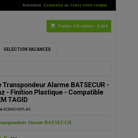
Bienvenue,
Connexion
ou
Créez votre compte
×
×
×
shopping_cart
Panier:
0
Produits - 0,00 €
SELECTION VACANCES
n
s
 Transpondeur Alarme BATSECUR -
z - Finition Plastique - Compatible
EM TAGID
ce
BCBADGEPLAS
Transpondeur Alarme BATSECUR