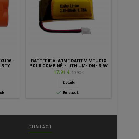
XU06 -
BATTERIE ALARME DAITEM MTU01X
PILE 
ISTY
POUR COMBINÉ, - LITHIUM-ION - 3.6V
RXU
15AH
- 200MAH
Prix
Prix
17,91 €
19,90 €
de
Détails
base


ock
En stock
D
CONTACT