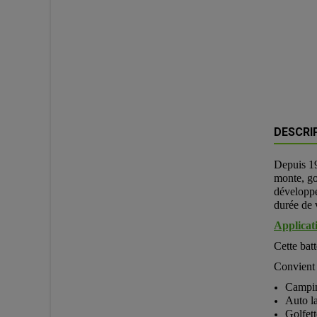
DESCRI
Depuis 1
monte, go
développé
durée de 
Applicati
Cette batt
Convient 
Campin
Auto l
Golfett