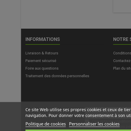
INFORMATIONS
NOTRE 
Livraison & Retours
Condition
Paiement sécurisé
Contactez
Foire aux questions
Plan du sit
Traitement des données personnelles
Ce site Web utilise ses propres cookies et ceux de ti
LETTRE D'INFORMATIONS
navigation. Pour donner votre consentement à son uti
J'accepte les
condition
Politique de cookies
Personnaliser les cookies
traitement des données pe