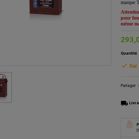
marque T
Attentio
pour fonc
même ma
293,
Quantité

Sur
Partager
local_shipping
Livra
P
D