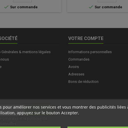


Sur commande
Sur commande
SOCIÉTÉ
VOTRE COMPTE
s Générales & mentions légales
Informations personnelles
-nous
Commandes
e
Avoirs
Adresses
Bons de réduction
ers pour améliorer nos services et vous montrer des publicités liée
lisation, appuyez sur le bouton Accepter.
s générales
et la
politique de
rsonnelles