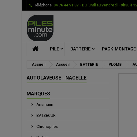
Téléphone:
04 76 44 91 87 - Du lundi au vendredi - 9h30 à 1
Me
Cr
C
add_circle_outline
Vou
Nom
PILE
BATTERIE
PACK-MONTAGE
Accueil
Accueil
BATTERIE
PLOMB
AU
AUTOLAVEUSE - NACELLE
MARQUES
Ansmann
BATSECUR
Chronopiles