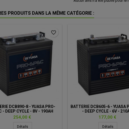
Aucun avis n'a été publié pour le
RES PRODUITS DANS LA MÊME CATÉGORIE :
favorite_border
ERIE DCB890-8 - YUASA PRO-
BATTERIE DCB605-6 - YUASA 
 - DEEP CYCLE - 8V - 190AH
- DEEP CYCLE - 6V - 210
Prix
Prix
254,00 €
177,00 €
Détails
Détails