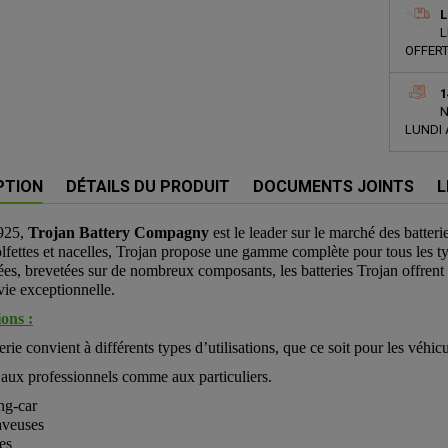
L
L
OFFERT
1
N
LUNDI 
PTION
DÉTAILS DU PRODUIT
DOCUMENTS JOINTS
L
925,
Trojan Battery Compagny
est le leader sur le marché des batter
lfettes et nacelles, Trojan propose une gamme complète pour tous les t
es, brevetées sur de nombreux composants, les batteries Trojan offrent
vie exceptionnelle.
ons :
erie convient à différents types d’utilisations, que ce soit pour les véhicul
aux professionnels comme aux particuliers.
g-car
aveuses
es