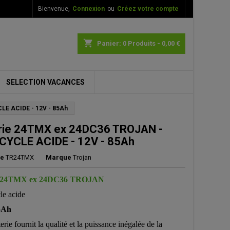
Bienvenue,
Connexion
ou
Créez votre compte
×
×
×
shopping_cart
Panier:
0
Produits - 0,00 €
SELECTION VACANCES
n
LE ACIDE - 12V - 85Ah
s
rie 24TMX ex 24DC36 TROJAN -
CYCLE ACIDE - 12V - 85Ah
ce
TR24TMX
Marque
Trojan
ie 24TMX ex 24DC36 TROJAN
le acide
5Ah
erie fournit la qualité et la puissance inégalée de la