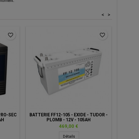
 moment.
<
>
favorite_border
favorite_border
PRO-SEC
BATTERIE FF12-105 - EXIDE - TUDOR -
BATTER
AH
PLOMB - 12V - 105AH
SPEC 
Prix
469,00 €
Détails