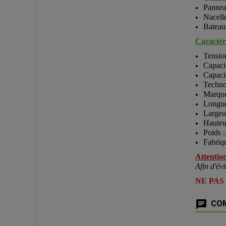
Pannea
Nacell
Bateau
Caractéri
Tensio
Capaci
Capaci
Techno
Marque
Longu
Largeu
Hauteu
Poids 
Fabriq
Attention
Afin d'évi
NE PAS
COM