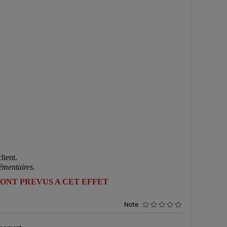
lient.
émentaires.
SONT PREVUS A CET EFFET
Note