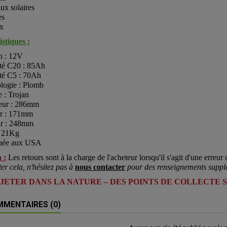
ux solaires
es
x
stiques :
n : 12V
té C20 : 85Ah
té C5 : 70Ah
logie : Plomb
 : Trojan
eur : 286mm
r : 171mm
r : 248mm
: 21Kg
uée aux USA
 :
Les retours sont à la charge de l'acheteur lorsqu'il s'agit d'une erreur c
ter cela, n'hésitez pas à
nous contacter
pour des renseignements suppl
 JETER DANS LA NATURE – DES POINTS DE COLLECTE 
MENTAIRES (0)