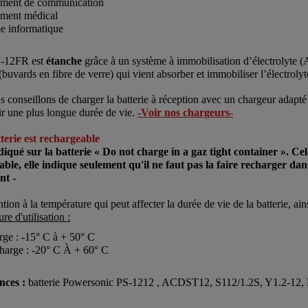
ment de communication
ment médical
e informatique
-12FR est
étanche
grâce à un système à immobilisation d’électrolyte 
 (buvards en fibre de verre) qui vient absorber et immobiliser l’électroly
 conseillons de charger la batterie à réception avec un chargeur adapté
tir une plus longue durée de vie.
-Voir nos chargeurs-
terie est rechargeable
indiqué sur la batterie « Do not charge in a gaz tight container ». Cel
ble, elle indique seulement qu'il ne faut pas la faire recharger dan
en
t
-
ntion à la température qui peut affecter la durée de vie de la batterie, ai
e d'utilisation :
rge : -15° C à + 50° C
harge : -20° C À + 60° C
nces :
batterie Powersonic PS-1212 , ACDST12, S112/1.2S, Y1.2-12