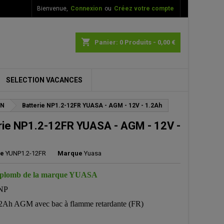
Bienvenue,
Connexion
ou
Créez votre compte
×
×
×
shopping_cart
Panier:
0
Produits - 0,00 €
SELECTION VACANCES
n
ON
Batterie NP1.2-12FR YUASA - AGM - 12V - 1.2Ah
s
rie NP1.2-12FR YUASA - AGM - 12V -
ce
YUNP1.2-12FR
Marque
Yuasa
e plomb de la marque YUASA
NP
2Ah AGM avec bac à flamme retardante (FR)