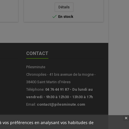
de
Détails
base


En stock
En at
CONTACT
Pilesminute
Chronopiles - 41 bis avenue de la mogne -
38400 Saint Martin d'Hères
Téléphone:
04 76 44 91 87 - Du lundi au
vendredi - 9h30 à 12h30 - 13h30 à 17h
Email:
contact@pilesminute.com
s à vos préférences en analysant vos habitudes de