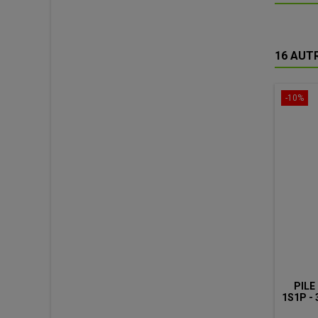
16 AUT
-10%
PILE
1S1P - 