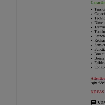
Caractéri
Tensio
Capaci
Techno
Dimens
Termina
Termin
Etanch
Rechar
Sans en
Fonctio
Bon rap
Bonne 
Faible
Longue
Attention
Afin d'évi
NE PAS
COM