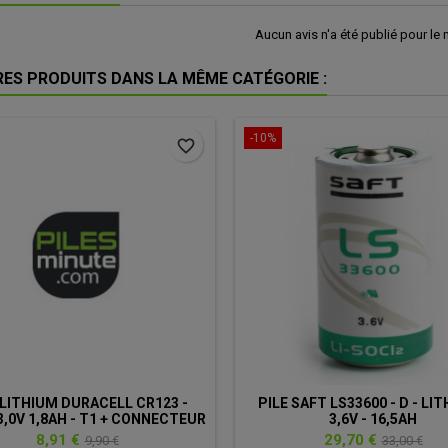
Aucun avis n'a été publié pour le
RES PRODUITS DANS LA MÊME CATÉGORIE :
-10%
favorite_border
 LITHIUM DURACELL CR123 -
PILE SAFT LS33600 - D - LIT
3,0V 1,8AH - T1 + CONNECTEUR
3,6V - 16,5AH
Prix
Prix
Prix
Prix
8,91 €
29,70 €
9,90 €
33,00 €