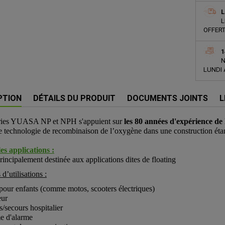
L
L
OFFERT
1
N
LUNDI 
PTION
DÉTAILS DU PRODUIT
DOCUMENTS JOINTS
L
eries YUASA NP et NPH s'appuient sur
les 80 années d'expérience de
e technologie de recombinaison de l’oxygène dans une construction éta
es applications :
principalement destinée aux applications dites de floating
d’utilisations :
pour enfants (comme motos, scooters électriques)
ur
/secours hospitalier
e d'alarme