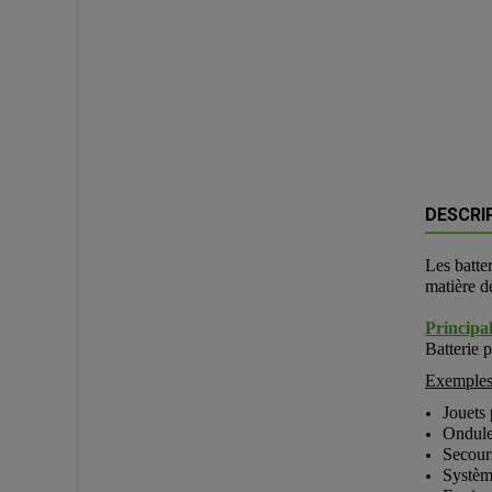
DESCRI
Les batt
matière d
Principal
Batterie 
Exemples 
Jouets 
Ondule
Secours
Systèm