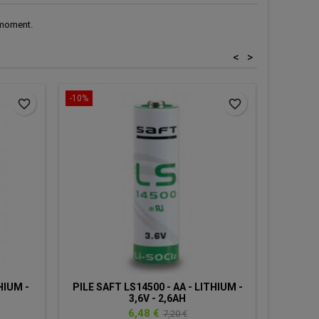
 moment.
<
>
-10%
-10%
favorite_border
favorite_border
HIUM -
PILE SAFT LS14500 - AA - LITHIUM -
PACK AL
3,6V - 2,6AH
-
Prix
Prix
6,48 €
7,20 €