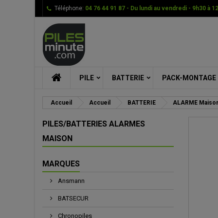
Téléphone:
04 76 44 91 87 - Du lundi au vendredi - 9h30 à 1
Me
Cr
C
add_circle_outline
Vou
Nom
PILE
BATTERIE
PACK-MONTAGE
Accueil
Accueil
BATTERIE
ALARME Maison
PILES/BATTERIES ALARMES
MAISON
MARQUES
Ansmann
BATSECUR
Chronopiles