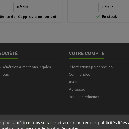
de
de
Détails
Détails
base
base

ttente de réapprovisionnement
En stock
SOCIÉTÉ
VOTRE COMPTE
s Générales & mentions légales
Informations personnelles
-nous
Commandes
e
Avoirs
Adresses
Bons de réduction
ers pour améliorer nos services et vous montrer des publicités liée
lisation, appuyez sur le bouton Accepter.