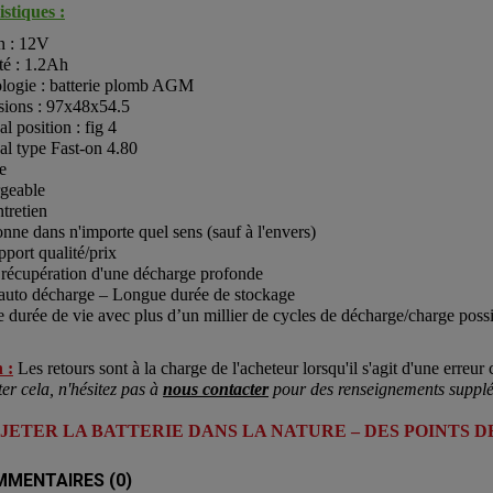
stiques :
n : 12V
té : 1.2Ah
logie : batterie plomb AGM
ions : 97x48x54.5
l position : fig 4
al type Fast-on 4.80
e
geable
tretien
nne dans n'importe quel sens (sauf à l'envers)
port qualité/prix
récupération d'une décharge profonde
 auto décharge – Longue durée de stockage
 durée de vie avec plus d’un millier de cycles de décharge/charge pos
 :
Les retours sont à la charge de l'acheteur lorsqu'il s'agit d'une erreur c
ter cela, n'hésitez pas à
nous contacter
pour des renseignements supplé
 JETER LA BATTERIE DANS LA NATURE – DES POINTS 
MENTAIRES (0)