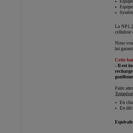
Equipe
Equipe
Systèm
La NP1.2
cellulose
Nous vous
lui garan
Cette bat
- Il est 
rechargea
gonflem
Faire atte
Températur
En cha
En déc
Equivale