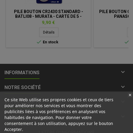
PILE BOUTON CR2430 STANDARD -
PILE BOUTON CR2
BATLI08 - MURATA - CARTE DE 5 -
PANASONI
LITHIUM - 3V
Prix
Pr
9,90 €
5
Détails
D


En stock
E

INFORMATIONS

NOTRE SOCIÉTÉ
Ce site Web utilise ses propres cookies et ceux de tiers

VOTRE COMPTE
pour améliorer nos services et vous montrer des
publicités liées à vos préférences en analysant vos

CONTACT
habitudes de navigation. Pour donner votre
consentement à son utilisation, appuyez sur le bouton
Accepter.
LETTRE D'INFORMATIONS