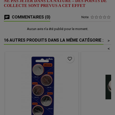
NE PAS JETER DANS LA NATURE – DES POINTS DE
COLLECTE SONT PREVUS A CET EFFET
COMMENTAIRES (0)
Note
Aucun avis n'a été publié pour le moment.
16 AUTRES PRODUITS DANS LA MÊME CATÉGORIE :
>
<
favorite_border