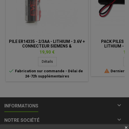
PILE ER14335 - 2/3AA - LITHIUM - 3.6V +
PACK PILES SL
CONNECTEUR SIEMENS &
LITHIUM - 3
PIETROCUCCHI
CONNECTEUR
Prix
Pri
19,90 €
13
Détails
D


Fabrication sur commande - Délai de
Derniers a
24-72h supplémentaires

INFORMATIONS

NOTRE SOCIÉTÉ