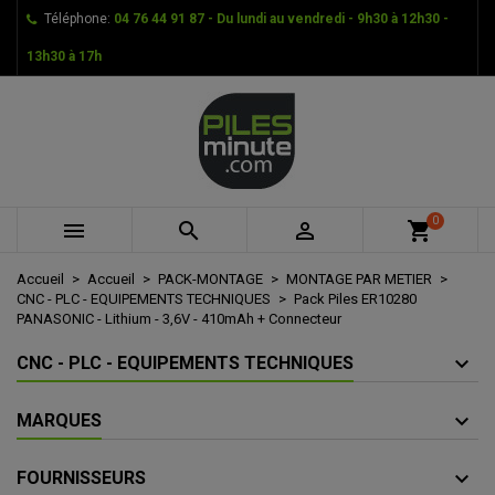
Téléphone:
04 76 44 91 87 - Du lundi au vendredi - 9h30 à 12h30 -
×
×
×
Mes listes d'envies
Créer une liste d'envies
Connexion
13h30 à 17h
add_circle_outline
Créer une nouvelle liste
Vous devez être connecté pour ajouter des produits à
Nom de la liste d'envies
votre liste d'envies.
Annuler
Connexion
Annuler
Créer une liste d'envies
0



shopping_cart
Accueil
Accueil
PACK-MONTAGE
MONTAGE PAR METIER
CNC - PLC - EQUIPEMENTS TECHNIQUES
Pack Piles ER10280
PANASONIC - Lithium - 3,6V - 410mAh + Connecteur
CNC - PLC - EQUIPEMENTS TECHNIQUES
MARQUES
FOURNISSEURS