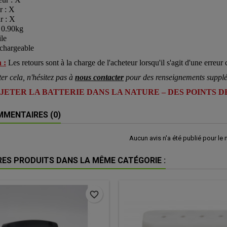
r : X
r : X
: 0.90kg
ile
chargeable
 :
Les retours sont à la charge de l'acheteur lorsqu'il s'agit d'une erreur c
ter cela, n'hésitez pas à
nous contacter
pour des renseignements supplé
 JETER LA BATTERIE DANS LA NATURE – DES POINTS 
MENTAIRES (0)
Aucun avis n'a été publié pour le
RES PRODUITS DANS LA MÊME CATÉGORIE :
favorite_border