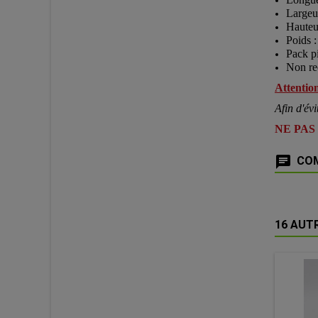
Largeu
Hauteu
Poids 
Pack p
Non re
Attention
Afin d'évi
NE PAS
COM
16 AUT