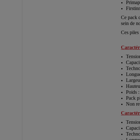
Primap
Firstin
Ce pack d
sein de no
Ces piles
Caractér
Tensio
Capaci
Techno
Longu
Largeu
Hauteu
Poids 
Pack p
Non re
Caractér
Tensio
Capaci
Techno
Longue