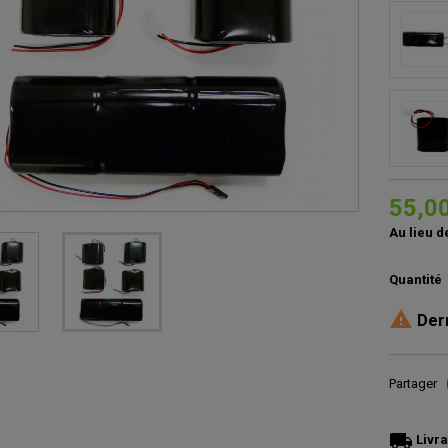
55,0
Au lieu d
Quantité

Dern
Partager
local_shipping
Livra