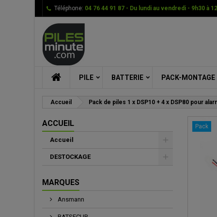
Téléphone:
04 76 44 91 87 - Du lundi au vendredi - 9h30 à 1
Me
Cr
C
add_circle_outline
Vou
Nom
PILE
BATTERIE
PACK-MONTAGE
Accueil
Pack de piles 1 x DSP10 + 4 x DSP80 pour ala
ACCUEIL
Pack
Accueil
DESTOCKAGE
MARQUES
Ansmann
BATSECUR