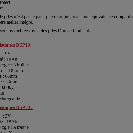
rotect
nov
e piles n’est pas le pack pile d'origine, mais une équivalence compatibl
tre atelier intégré.
 sont assemblées avec des piles Duracell Industrial.
istiques DSP10:
n : 9V
té : 18Ah
logie : Alcaline
eur : 185mm
r : 66mm
r : 33mm
: 0.90kg
ile
chargeable
istiques DSP80 :
n : 3V
té : 18Ah
logie : Alcaline
ur : X