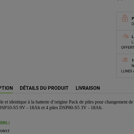
P
D
L
L
OFFERT
1
N
LUNDI 
PTION
DÉTAILS DU PRODUIT
LIVRAISON
e et identique à la batterie d’origine Pack de piles pour changement de 
 DSP10-S5 9V - 18Ah et 4 piles DSP80-S5 3V - 18Ah.
ons :
otect