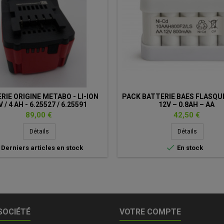
RIE ORIGINE METABO - LI-ION
PACK BATTERIE BAES FLASQUE
 / 4 AH - 6.25527 / 6.25591
12V – 0.8AH – AA
Prix
Prix
89,00 €
42,50 €
Détails
Détails

Derniers articles en stock
En stock
SOCIÉTÉ
VOTRE COMPTE