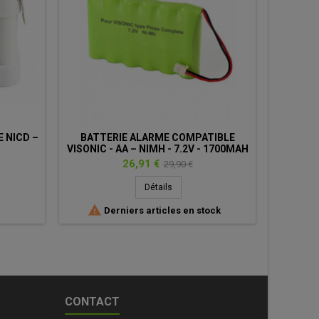
 NICD –
BATTERIE ALARME COMPATIBLE
PILE
VISONIC - AA – NIMH - 7.2V - 1700MAH
+ CONNECTEUR
Prix
Prix
26,91 €
29,90 €
de
Détails
base

Derniers articles en stock
CONTACT