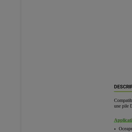
DESCRI
Compatibl
une pile
Applicati
Oceapr