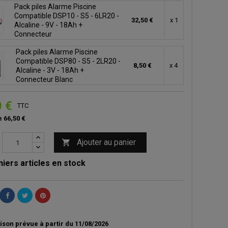
Pack piles Alarme Piscine
Compatible DSP10 - S5 - 6LR20 -
32,50 €
x 1
Alcaline - 9V - 18Ah +
Connecteur
Pack piles Alarme Piscine
Compatible DSP80 - S5 - 2LR20 -
8,50 €
x 4
Alcaline - 3V - 18Ah +
Connecteur Blanc
0 €
TTC
e 66,50 €
Ajouter au panier

iers articles en stock
ison prévue à partir du 11/08/2026