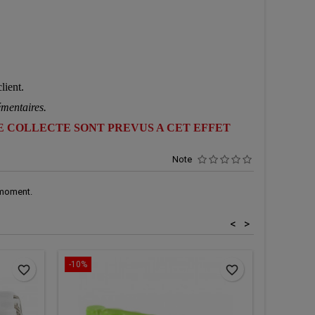
lient.
mentaires.
DE COLLECTE SONT PREVUS A CET EFFET
Note
 moment.
<
>
-10%
-10%
favorite_border
favorite_border