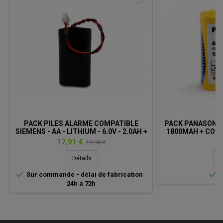
PACK PILES ALARME COMPATIBLE
PACK PANASONIC B
SIEMENS - AA - LITHIUM - 6.0V - 2.0AH +
1800MAH + CONN
CONNECTEUR
003
Prix
Prix
Pr
17,91 €
45
19,90 €
de
Détails
D
base


Sur commande - délai de fabrication
E
24h à 72h