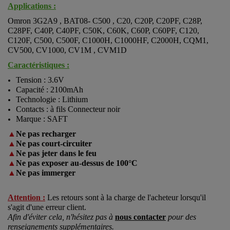
Applications :
Omron 3G2A9 , BAT08- C500 , C20, C20P, C20PF, C28P,
C28PF, C40P, C40PF, C50K, C60K, C60P, C60PF, C120,
C120F, C500, C500F, C1000H, C1000HF, C2000H, CQM1,
CV500, CV1000, CV1M , CVM1D
Caractéristiques :
Tension : 3.6V
Capacité : 2100mAh
Technologie : Lithium
Contacts :
à fils Connecteur noir
Marque : SAFT
▲
Ne pas recharger
▲
Ne pas court-circuiter
▲
Ne pas jeter dans le feu
▲
Ne pas exposer au-dessus de 100°C
▲
Ne pas immerger
Attention :
Les retours sont à la charge de l'acheteur lorsqu'il
s'agit d'une erreur client.
Afin d'éviter cela, n'hésitez pas à
nous contacter
pour des
renseignements supplémentaires.