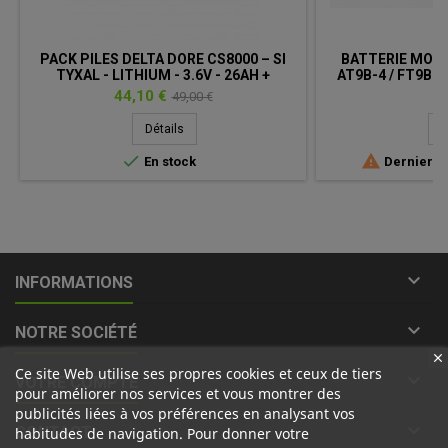
PACK PILES DELTA DORE CS8000 – SI
BATTERIE MOTO 
TYXAL - LITHIUM - 3.6V - 26AH +
AT9B-4 / FT9B-BS
CONNECTEUR
Prix
Prix
Pr
44,10 €
45
49,00 €
de
Détails
D
base


En stock
Derniers a

INFORMATIONS

NOTRE SOCIÉTÉ
Ce site Web utilise ses propres cookies et ceux de tiers

VOTRE COMPTE
pour améliorer nos services et vous montrer des
publicités liées à vos préférences en analysant vos

CONTACT
habitudes de navigation. Pour donner votre