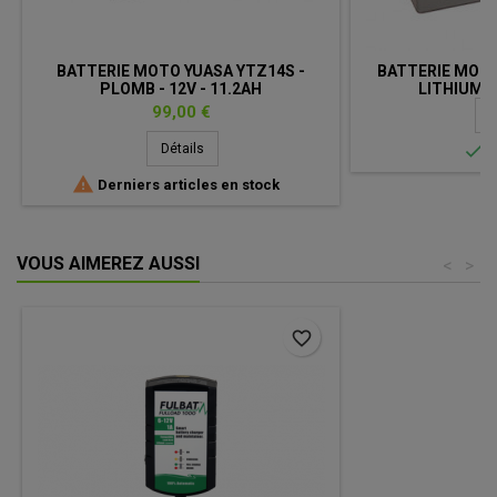
BATTERIE MOTO YUASA YTZ14S -
BATTERIE MOTO
PLOMB - 12V - 11.2AH
LITHIUM-I
Prix
99,00 €
D

Détails
E

Derniers articles en stock
VOUS AIMEREZ AUSSI
<
>
favorite_border