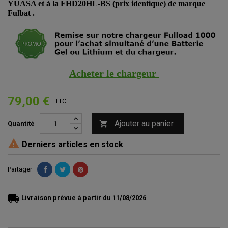
YUASA et à la
FHD20HL-BS
(prix identique) de marque
Fulbat .
Acheter le chargeur
79,00 €
TTC
Ajouter au panier

Quantité

Derniers articles en stock
Partager
local_shipping
Livraison prévue à partir du 11/08/2026