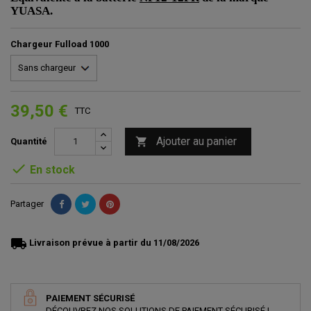
YUASA.
Chargeur Fulload 1000
39,50 €
TTC
Ajouter au panier

Quantité

En stock
Partager
local_shipping
Livraison prévue à partir du 11/08/2026
PAIEMENT SÉCURISÉ
DÉCOUVREZ NOS SOLUTIONS DE PAIEMENT SÉCURISÉ !