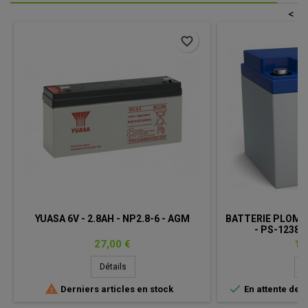
<
favorite_border
YUASA 6V - 2.8AH - NP2.8-6 - AGM
BATTERIE PLOMB
- PS-12380
Prix
Pri
27,00 €
10
Détails
D


Derniers articles en stock
En attente de 