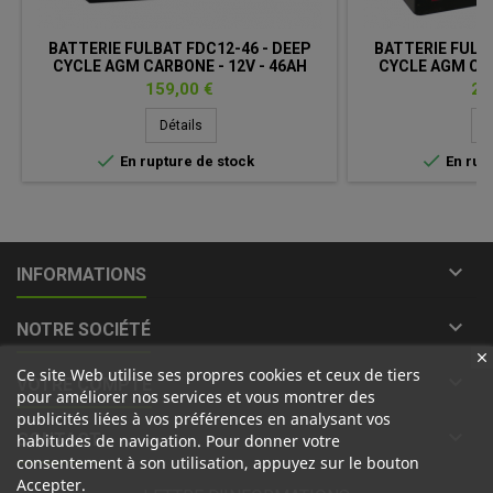
BATTERIE FULBAT FDC12-46 - DEEP
BATTERIE FULBA
CYCLE AGM CARBONE - 12V - 46AH
CYCLE AGM CAR
Prix
Pri
159,00 €
21
Détails
D


En rupture de stock
En rupt

INFORMATIONS

NOTRE SOCIÉTÉ
Ce site Web utilise ses propres cookies et ceux de tiers

VOTRE COMPTE
pour améliorer nos services et vous montrer des
publicités liées à vos préférences en analysant vos

CONTACT
habitudes de navigation. Pour donner votre
consentement à son utilisation, appuyez sur le bouton
Accepter.