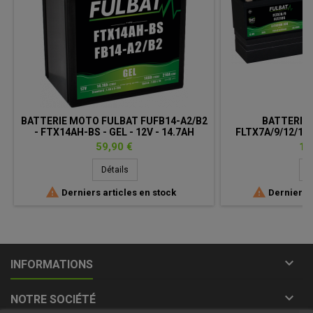
BATTERIE MOTO FULBAT FUFB14-A2/B2
BATTERIE
- FTX14AH-BS - GEL - 12V - 14.7AH
FLTX7A/9/12/14 
LITHIUM-I
Prix
Pri
59,90 €
12
Détails
D


Derniers articles en stock
Derniers a

INFORMATIONS

NOTRE SOCIÉTÉ