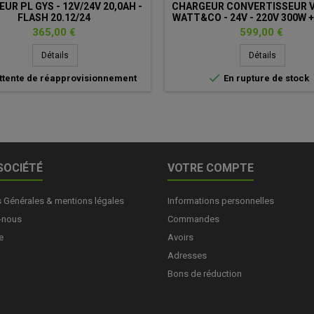
UR PL GYS - 12V/24V 20,0AH -
CHARGEUR CONVERTISSEUR 
FLASH 20.12/24
WATT&CO - 24V - 220V 300W +
USB
Prix
Prix
365,00 €
599,00 €
Détails
Détails

ttente de réapprovisionnement
En rupture de stock
SOCIÉTÉ
VOTRE COMPTE
s Générales & mentions légales
Informations personnelles
-nous
Commandes
e
Avoirs
Adresses
Bons de réduction