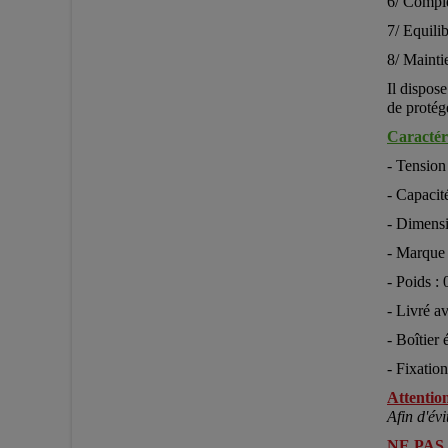
6/ Comp
7/ Equili
8/ Mainti
Il dispose
de protég
Caractéri
- Tension
- Capacit
- Dimensi
- Marque
- Poids :
- Livré a
- Boîtier
- Fixatio
Attention
Afin d'évi
NE PAS