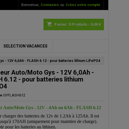
Bienvenue,
Connexion
ou
Créez votre compte
×
×
×
shopping_cart
Panier:
0
Produits - 0,00 €
SELECTION VACANCES
n
s - 12V 6,0Ah - FLASH 6.12 - pour batteries lithium LiFePO4
s
eur Auto/Moto Gys - 12V 6,0Ah -
 6.12 - pour batteries lithium
PO4
ce
GYFLASH612
r Auto/Moto Gys - 12V - 4Ah ou 6Ah - FLASH 6.12
r charger des batteries de 12v de 1.2Ah à 125Ah. Il est
 jusqu'à 170AH (uniquement pour maintien de charge).
e pour les batteries au lithium.