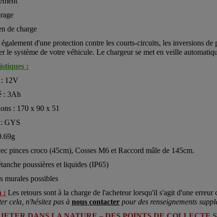
lément
brage
en de charge
 également d'une protection contre les courts-circuits, les inversions de p
er le système de votre véhicule. Le chargeur se met en veille automatiq
stiques :
 : 12V
é : 3Ah
ons : 170 x 90 x 51
 : GYS
 0.69g
vec pinces croco (45cm), Cosses M6 et Raccord mâle de 145cm.
 étanche poussières et liquides (IP65)
ns murales possibles
 :
Les retours sont à la charge de l'acheteur lorsqu'il s'agit d'une erreur c
ter cela, n'hésitez pas à
nous contacter
pour des renseignements suppl
 JETER DANS LA NATURE – DES POINTS DE COLLECTE 