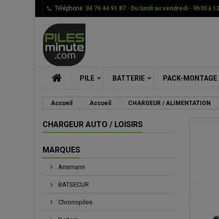
Téléphone:
04 76 44 91 87 - Du lundi au vendredi - 9h30 à 1
Me
Cr
C
add_circle_outline
Vou
Nom
PILE
BATTERIE
PACK-MONTAGE
Accueil
Accueil
CHARGEUR / ALIMENTATION
CHARGEUR AUTO / LOISIRS
MARQUES
Ansmann
BATSECUR
Chronopiles