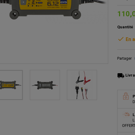
110,
Quantité

En a
Partager
local_shipping
Livra
P
D
L
L
OFFERT