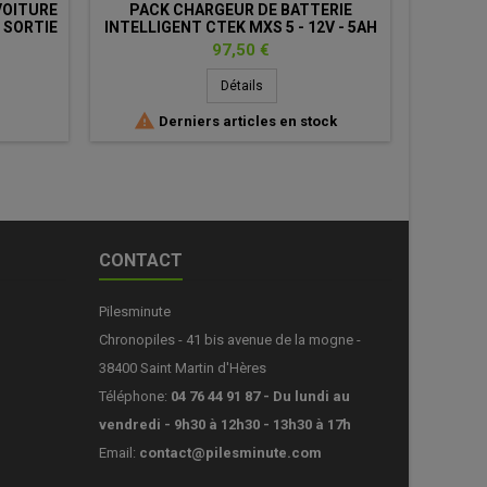
VOITURE
PACK CHARGEUR DE BATTERIE
PACK
 SORTIE
INTELLIGENT CTEK MXS 5 - 12V - 5AH
INTEL
+ ADAPTEUR ALLUME CIGARE
10AH + 
Prix
97,50 €
Détails

Derniers articles en stock
Réap
CONTACT
Pilesminute
Chronopiles - 41 bis avenue de la mogne -
38400 Saint Martin d'Hères
Téléphone:
04 76 44 91 87 - Du lundi au
vendredi - 9h30 à 12h30 - 13h30 à 17h
Email:
contact@pilesminute.com