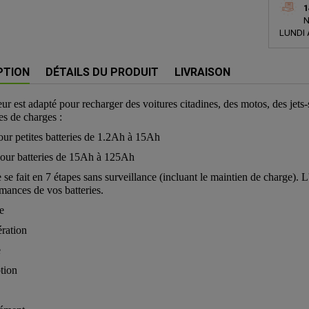
1
N
LUNDI 
PTION
DÉTAILS DU PRODUIT
LIVRAISON
ur est adapté pour recharger des voitures citadines, des motos, des jets-
s de charges :
our petites batteries de 1.2Ah à 15Ah
pour batteries de 15Ah à 125Ah
 se fait en 7 étapes sans surveillance (incluant le maintien de charge). L
rmances de vos batteries.
e
ration
e
ption