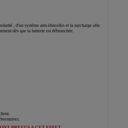
olarité , d'un système anti-étincelles et la surcharge afin
uement dès que la batterie est débranchée.
lient.
émentaires.
SONT PREVUS A CET EFFET