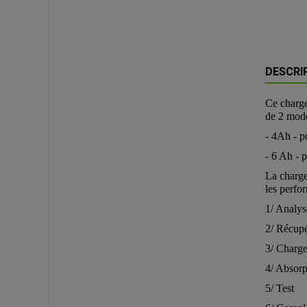
DESCRI
Ce charge
de 2 mode
- 4Ah - p
- 6 Ah - 
La charge
les perfo
1/ Analys
2/ Récupé
3/ Charg
4/ Absor
5/ Test