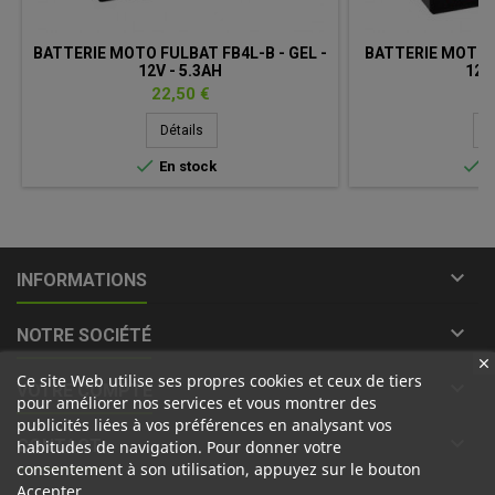
BATTERIE MOTO FULBAT FB4L-B - GEL -
BATTERIE MOTO F
12V - 5.3AH
12V
Prix
Pr
22,50 €
35
Détails
D


En stock
E

INFORMATIONS

NOTRE SOCIÉTÉ
Ce site Web utilise ses propres cookies et ceux de tiers

VOTRE COMPTE
pour améliorer nos services et vous montrer des
publicités liées à vos préférences en analysant vos

CONTACT
habitudes de navigation. Pour donner votre
consentement à son utilisation, appuyez sur le bouton
Accepter.