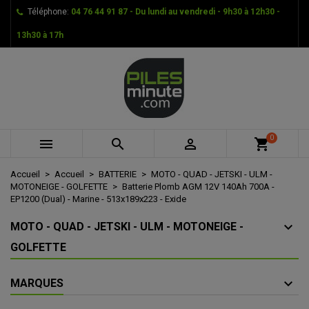
Téléphone:
04 76 44 91 87 - Du lundi au vendredi - 9h30 à 12h30 -
×
×
×
Mes listes d'envies
Créer une liste d'envies
Connexion
13h30 à 17h
add_circle_outline
Créer une nouvelle liste
Vous devez être connecté pour ajouter des produits à
Nom de la liste d'envies
votre liste d'envies.
Annuler
Connexion
Annuler
Créer une liste d'envies
0



shopping_cart
Accueil
Accueil
BATTERIE
MOTO - QUAD - JETSKI - ULM -
MOTONEIGE - GOLFETTE
Batterie Plomb AGM 12V 140Ah 700A -
EP1200 (Dual) - Marine - 513x189x223 - Exide
MOTO - QUAD - JETSKI - ULM - MOTONEIGE -
GOLFETTE
MARQUES