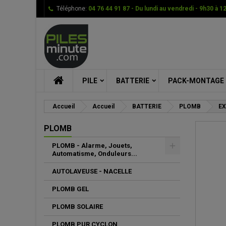
Téléphone:
04 76 44 91 87 - Du lundi au vendredi - 9h30 à 1
Me
Cr
C
add_circle_outline
Vou
Nom
PILE
BATTERIE
PACK-MONTAGE
Accueil
Accueil
BATTERIE
PLOMB
EX
PLOMB
PLOMB - Alarme, Jouets,
Automatisme, Onduleurs...
AUTOLAVEUSE - NACELLE
PLOMB GEL
PLOMB SOLAIRE
PLOMB PUR CYCLON