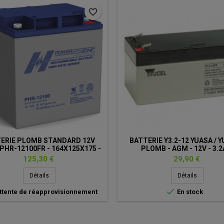
favorite_border
ERIE PLOMB STANDARD 12V
BATTERIE Y3.2-12 YUASA / Y
 PHR-12100FR - 164X125X175 -
PLOMB - AGM - 12V - 3.
AL ONDULEUR - POWERSONIC
Prix
Prix
125,30 €
29,90 €
Détails
Détails

ttente de réapprovisionnement
En stock