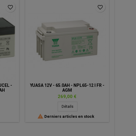
favorite_border
favorite_border
UCEL -
YUASA 12V - 65.0AH - NPL65-12 I FR -
EXIDE M
2AH
AGM
Prix
269,00 €
Détails


Derniers articles en stock
Sur co