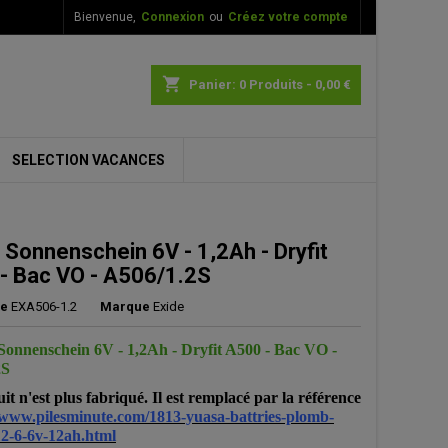
Bienvenue,
Connexion
ou
Créez votre compte
×
×
×
shopping_cart
Panier:
0
Produits - 0,00 €
SELECTION VACANCES
n
s
 Sonnenschein 6V - 1,2Ah - Dryfit
- Bac VO - A506/1.2S
ce
EXA506-1.2
Marque
Exide
nnenschein 6V - 1,2Ah - Dryfit A500 - Bac VO -
2S
it n'est plus fabriqué. Il est remplacé par la référence
/www.pilesminute.com/1813-yuasa-battries-plomb-
2-6-6v-12ah.html