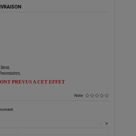
IVRAISON
lient.
émentaires.
SONT PREVUS A CET EFFET
Note
 moment.
<
>