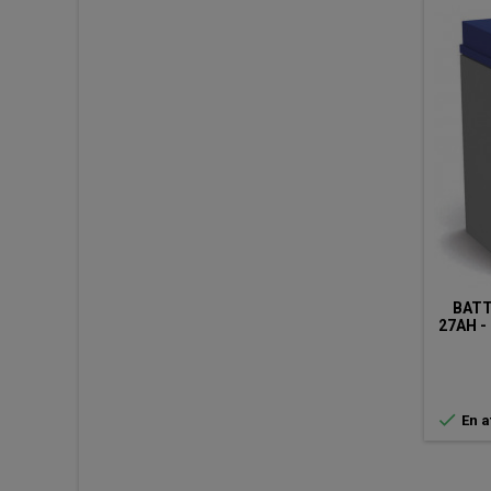
BATT
27AH -
SPÉCI

En a