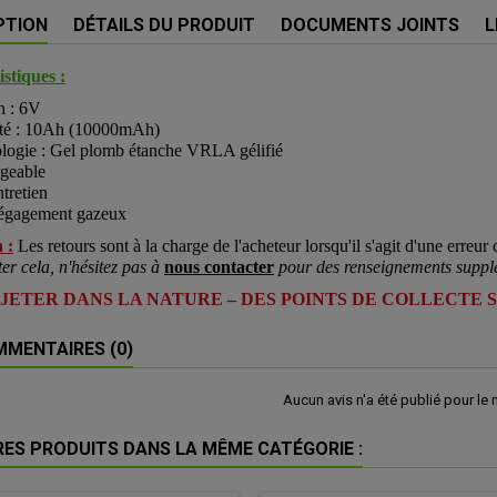
PTION
DÉTAILS DU PRODUIT
DOCUMENTS JOINTS
L
stiques :
n : 6V
té : 10Ah (10000mAh)
logie : Gel plomb étanche VRLA gélifié
geable
tretien
égagement gazeux
 :
Les retours sont à la charge de l'acheteur lorsqu'il s'agit d'une erreur c
ter cela, n'hésitez pas à
nous contacter
pour des renseignements suppl
 JETER DANS LA NATURE – DES POINTS DE COLLECTE 
MENTAIRES (0)
Aucun avis n'a été publié pour le
RES PRODUITS DANS LA MÊME CATÉGORIE :