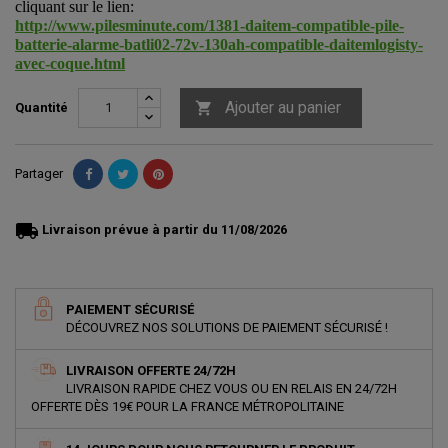
cliquant sur le lien:
http://www.pilesminute.com/1381-daitem-compatible-pile-
batterie-alarme-batli02-72v-130ah-compatible-daitemlogisty-
avec-coque.html
Ajouter au panier

Quantité
Partager
local_shipping
Livraison prévue à partir du 11/08/2026
PAIEMENT SÉCURISÉ
DÉCOUVREZ NOS SOLUTIONS DE PAIEMENT SÉCURISÉ !
LIVRAISON OFFERTE 24/72H
LIVRAISON RAPIDE CHEZ VOUS OU EN RELAIS EN 24/72H
OFFERTE DÈS 19€ POUR LA FRANCE MÉTROPOLITAINE