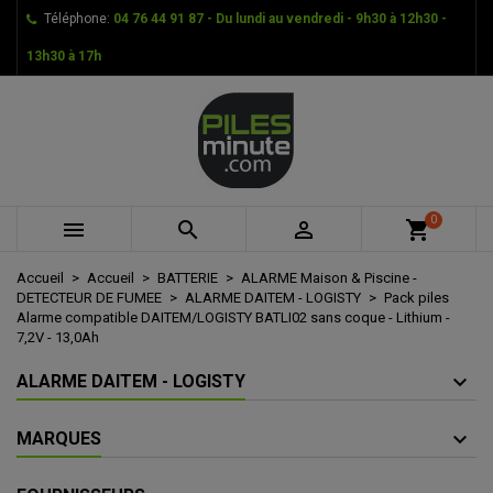
Téléphone:
04 76 44 91 87 - Du lundi au vendredi - 9h30 à 12h30 -
×
×
×
Mes listes d'envies
Créer une liste d'envies
Connexion
13h30 à 17h
add_circle_outline
Créer une nouvelle liste
Vous devez être connecté pour ajouter des produits à
Nom de la liste d'envies
votre liste d'envies.
Annuler
Connexion
Annuler
Créer une liste d'envies
0



shopping_cart
Accueil
Accueil
BATTERIE
ALARME Maison & Piscine -
DETECTEUR DE FUMEE
ALARME DAITEM - LOGISTY
Pack piles
Alarme compatible DAITEM/LOGISTY BATLI02 sans coque - Lithium -
7,2V - 13,0Ah
ALARME DAITEM - LOGISTY
MARQUES