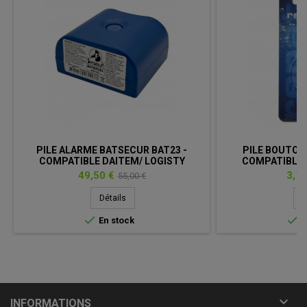
PILE ALARME BATSECUR BAT23 -
PILE BOUTON 
COMPATIBLE DAITEM/ LOGISTY
COMPATIBLE D
BATLI23 - BATMPU01 - LITHIUM -
LITH
Prix
Prix
Prix
49,50 €
3,15
55,00 €
2X3.6V - 18AH
de
Détails
D
base


En stock
E

INFORMATIONS