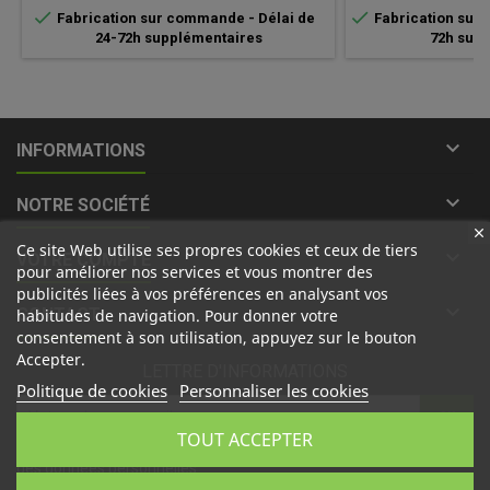


Fabrication sur commande - Délai de
Fabrication sur 
24-72h supplémentaires
72h sup

INFORMATIONS

NOTRE SOCIÉTÉ
Ce site Web utilise ses propres cookies et ceux de tiers

VOTRE COMPTE
pour améliorer nos services et vous montrer des
publicités liées à vos préférences en analysant vos

CONTACT
habitudes de navigation. Pour donner votre
consentement à son utilisation, appuyez sur le bouton
Accepter.
LETTRE D'INFORMATIONS
Politique de cookies
Personnaliser les cookies
TOUT ACCEPTER
J'accepte les
conditions générales
et la
politique de traitement
des données personnelles