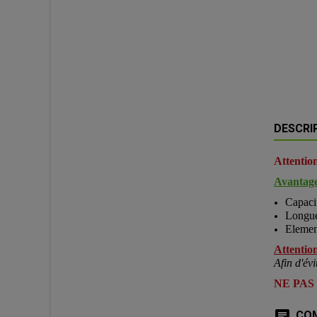
DESCRI
Attention
Avantage
Capacit
Longue
Elemen
Attention
Afin d'évi
NE PAS
COM