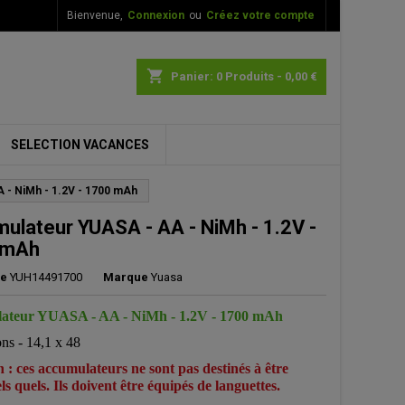
Bienvenue,
Connexion
ou
Créez votre compte
×
×
×
shopping_cart
Panier:
0
Produits - 0,00 €
SELECTION VACANCES
n
 - NiMh - 1.2V - 1700 mAh
s
ulateur YUASA - AA - NiMh - 1.2V -
 mAh
ce
YUH14491700
Marque
Yuasa
ateur YUASA - AA - NiMh - 1.2V - 1700 mAh
ns - 14,1 x 48
n : ces accumulateurs ne sont pas destinés à être
ls quels. Ils doivent être équipés de languettes.