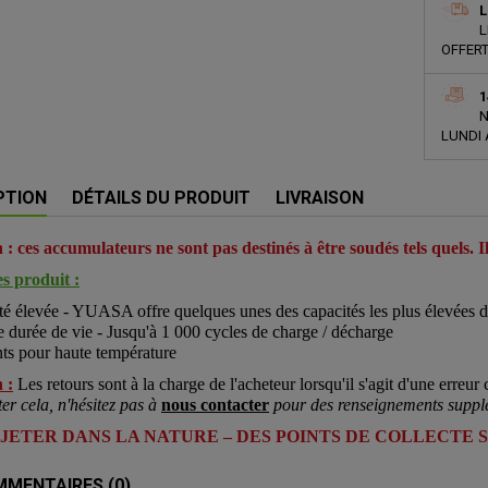
L
L
OFFERT
1
N
LUNDI 
PTION
DÉTAILS DU PRODUIT
LIVRAISON
 : ces accumulateurs ne sont pas destinés à être soudés tels quels. I
s produit :
é élevée - YUASA offre quelques unes des capacités les plus élevées d
 durée de vie - Jusqu'à 1 000 cycles de charge / décharge
ts pour haute température
 :
Les retours sont à la charge de l'acheteur lorsqu'il s'agit d'une erreur c
ter cela, n'hésitez pas à
nous contacter
pour des renseignements suppl
 JETER DANS LA NATURE – DES POINTS DE COLLECTE 
MENTAIRES (0)