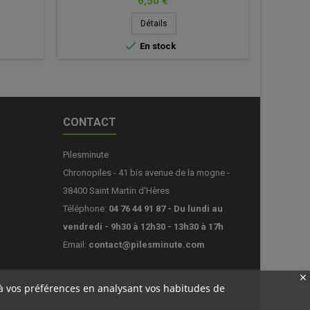
Prix
6,50 €
Détails

En stock
CONTACT
Pilesminute
Chronopiles - 41 bis avenue de la mogne -
38400 Saint Martin d'Hères
Téléphone:
04 76 44 91 87 - Du lundi au
vendredi - 9h30 à 12h30 - 13h30 à 17h
Email:
contact@pilesminute.com
s à vos préférences en analysant vos habitudes de