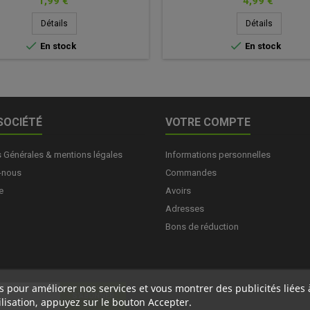
Prix
Prix
1,99 €
4,99 €
Détails
Détails


En stock
En stock
SOCIÉTÉ
VOTRE COMPTE
s Générales & mentions légales
Informations personnelles
-nous
Commandes
e
Avoirs
Adresses
Bons de réduction
ers pour améliorer nos services et vous montrer des publicités liée
lisation, appuyez sur le bouton Accepter.