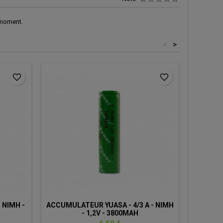
 moment.
<
>
favorite_border
favorite_border
 NIMH -
ACCUMULATEUR YUASA - 4/3 A - NIMH
PILE 
- 1,2V - 3800MAH