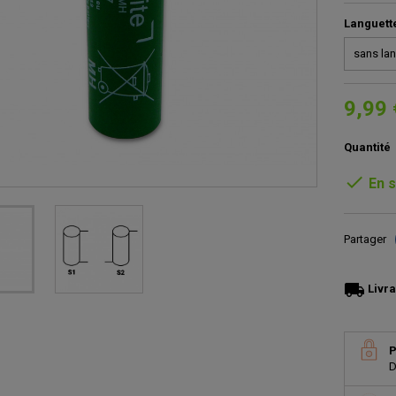
Languett
9,99 
Quantité

En s
Partager
local_shipping
Livra
P
D