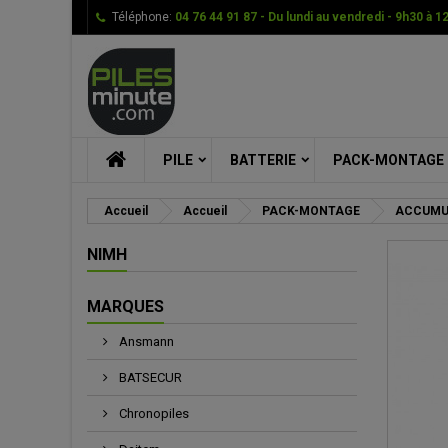
Téléphone:
04 76 44 91 87 - Du lundi au vendredi - 9h30 à 1
Me
Cr
C
add_circle_outline
Vou
Nom
PILE
BATTERIE
PACK-MONTAGE
Accueil
Accueil
PACK-MONTAGE
ACCUMU
NIMH
MARQUES
Ansmann
BATSECUR
Chronopiles