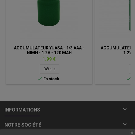
ACCUMULATEUR YUASA - 1/3 AAA -
ACCUMULATEUR Y
NIMH - 1.2V - 120 MAH
1.2V 
Prix
Pr
1,99 €
4
Détails
D


En stock
E

INFORMATIONS

NOTRE SOCIÉTÉ