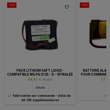
-10%
-10%
favorite_border
PACK LITHIUM SAFT LSH20 -
BATTERIE ALAR
COMPATIBLE WILPA 0125 - D - SPIRALÉE
POUR COMBINÉ, - 
- 2S1P - 7,2V 13AH - T1 + CONNECTEUR
2
Prix
Prix
Prix
44,91 €
17,91
49,90 €
de
Détails
D
base


Fabrication sur commande - Délai de
E
24-72h supplémentaires