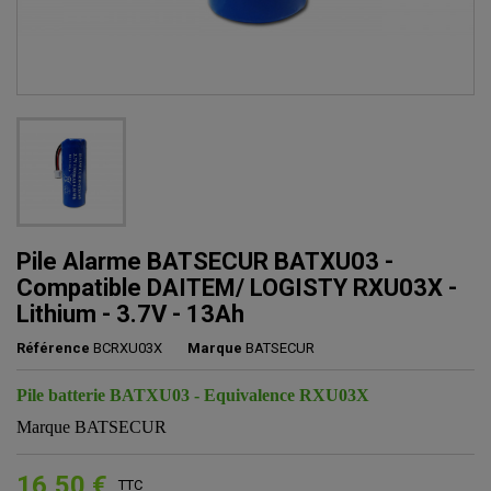
Pile Alarme BATSECUR BATXU03 -
Compatible DAITEM/ LOGISTY RXU03X -
Lithium - 3.7V - 13Ah
Référence
BCRXU03X
Marque
BATSECUR
Pile batterie BATXU03 - Equivalence RXU03X
Marque BATSECUR
16,50 €
TTC