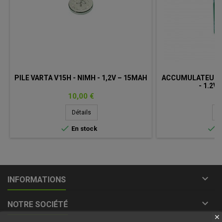
PILE VARTA V15H - NIMH - 1,2V – 15MAH
ACCUMULATEUR YU
- 1.2V
Prix
Pr
10,00 €
9
Détails
D


En stock
E

INFORMATIONS

NOTRE SOCIÉTÉ