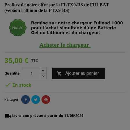
Profitez de notre offre sur la
FLTX9-BS
de FULBAT
(version Lithium de la FTX9-BS)
Acheter le chargeur
35,00 €
TTC
Ajouter au panier

Quantité

En stock
Partager
local_shipping
Livraison prévue à partir du 11/08/2026