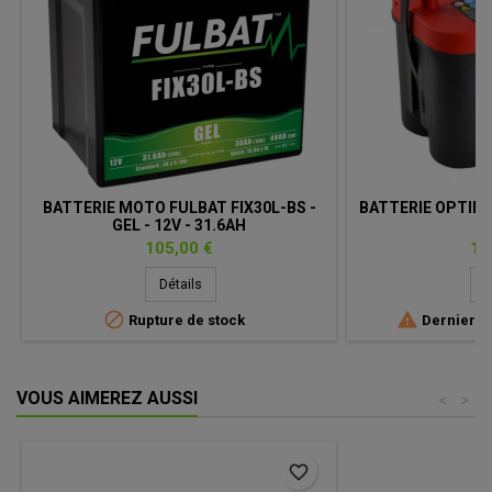
BATTERIE MOTO FULBAT FIX30L-BS -
BATTERIE OPTIMA 
GEL - 12V - 31.6AH
-
Prix
Pri
105,00 €
19
Détails
D


Rupture de stock
Derniers a
VOUS AIMEREZ AUSSI
<
>
favorite_border