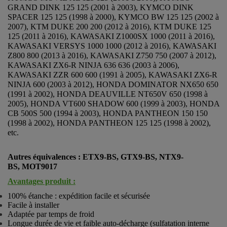
GRAND DINK 125 125 (2001 à 2003), KYMCO DINK
SPACER 125 125 (1998 à 2000), KYMCO BW 125 125 (2002 à
2007), KTM DUKE 200 200 (2012 à 2016), KTM DUKE 125
125 (2011 à 2016), KAWASAKI Z1000SX 1000 (2011 à 2016),
KAWASAKI VERSYS 1000 1000 (2012 à 2016), KAWASAKI
Z800 800 (2013 à 2016), KAWASAKI Z750 750 (2007 à 2012),
KAWASAKI ZX6-R NINJA 636 636 (2003 à 2006),
KAWASAKI ZZR 600 600 (1991 à 2005), KAWASAKI ZX6-R
NINJA 600 (2003 à 2012), HONDA DOMINATOR NX650 650
(1991 à 2002), HONDA DEAUVILLE NT650V 650 (1998 à
2005), HONDA VT600 SHADOW 600 (1999 à 2003), HONDA
CB 500S 500 (1994 à 2003), HONDA PANTHEON 150 150
(1998 à 2002), HONDA PANTHEON 125 125 (1998 à 2002),
etc.
Autres équivalences :
ETX9-BS,
GTX9-BS, NTX9-
BS,
MOT9017
Avantages produit :
100% étanche : expédition facile et sécurisée
Facile à installer
Adaptée par temps de froid
Longue durée de vie et faible auto-décharge (sulfatation interne