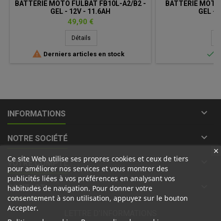
BATTERIE MOTO FULBAT FB10L-A2/B2 -
BATTERIE MOTO 
GEL - 12V - 11.6AH
GEL - 
Prix
Pr
49,90 €
35
Détails
D


Derniers articles en stock
E

INFORMATIONS

NOTRE SOCIÉTÉ
Ce site Web utilise ses propres cookies et ceux de tiers

VOTRE COMPTE
pour améliorer nos services et vous montrer des
publicités liées à vos préférences en analysant vos

CONTACT
habitudes de navigation. Pour donner votre
consentement à son utilisation, appuyez sur le bouton
Accepter.
LETTRE D'INFORMATIONS