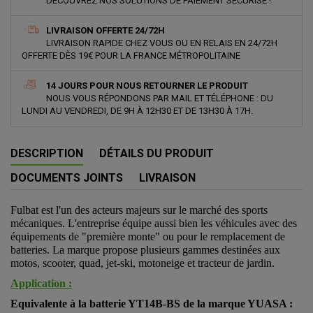
DÉCOUVREZ NOS SOLUTIONS DE PAIEMENT SÉCURISÉ !
LIVRAISON OFFERTE 24/72H
LIVRAISON RAPIDE CHEZ VOUS OU EN RELAIS EN 24/72H
OFFERTE DÈS 19€ POUR LA FRANCE MÉTROPOLITAINE
14 JOURS POUR NOUS RETOURNER LE PRODUIT
NOUS VOUS RÉPONDONS PAR MAIL ET TÉLÉPHONE : DU
LUNDI AU VENDREDI, DE 9H À 12H30 ET DE 13H30 À 17H.
DESCRIPTION
DÉTAILS DU PRODUIT
DOCUMENTS JOINTS
LIVRAISON
Fulbat est l'un des acteurs majeurs sur le marché des sports
mécaniques. L'entreprise équipe aussi bien les véhicules avec des
équipements de "première monte" ou pour le remplacement de
batteries. La marque propose plusieurs gammes destinées aux
motos, scooter, quad, jet-ski, motoneige et tracteur de jardin.
Application :
Equivalente à la batterie YT14B-BS de la marque YUASA :